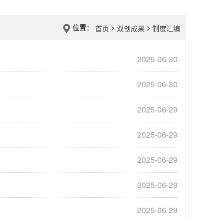
位置：
>
>
首页
双创成果
制度汇编
2025-06-30
2025-06-30
2025-06-29
2025-06-29
2025-06-29
2025-06-29
2025-06-29