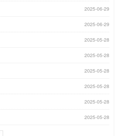
2025-06-29
2025-06-29
2025-05-28
2025-05-28
2025-05-28
2025-05-28
2025-05-28
2025-05-28
页